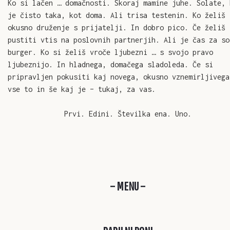
Ko si lačen … domačnosti. Skoraj mamine juhe. Solate, 
ENGLISH
je čisto taka, kot doma. Ali trisa testenin. Ko želiš 
okusno druženje s prijatelji. In dobro pico. Če želiš
pustiti vtis na poslovnih partnerjih. Ali je čas za so
burger. Ko si želiš vroče ljubezni … s svojo pravo
ljubeznijo. In hladnega, domačega sladoleda. Če si
pripravljen pokusiti kaj novega, okusno vznemirljivega
vse to in še kaj je – tukaj, za vas.
Prvi. Edini. Številka ena. Uno.
– MENU –