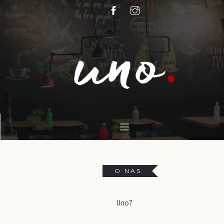
O NAS
MENU
O NAS
GALERIJA
KONTAKT
Uno?
SEZONSKA PONUDBA